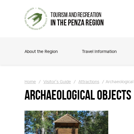
About the Region
Travel Information
Home
/
Visitor’s Guide
/
Attractions
/
Archaeological
Archaeological Objects