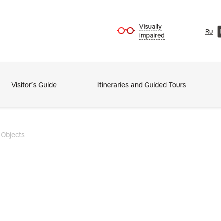
Visually
Ru
impaired
Visitor’s Guide
Itineraries and Guided Tours
 Objects