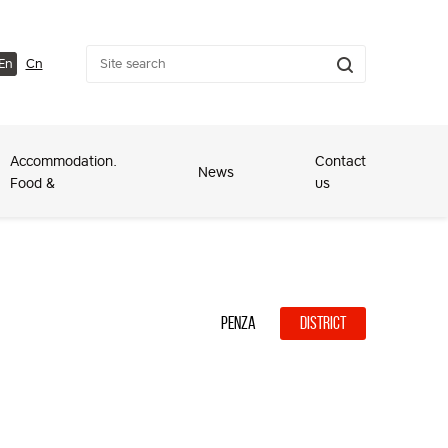
En
Cn
Accommodation.
Contact
News
Food &
us
Penza
District